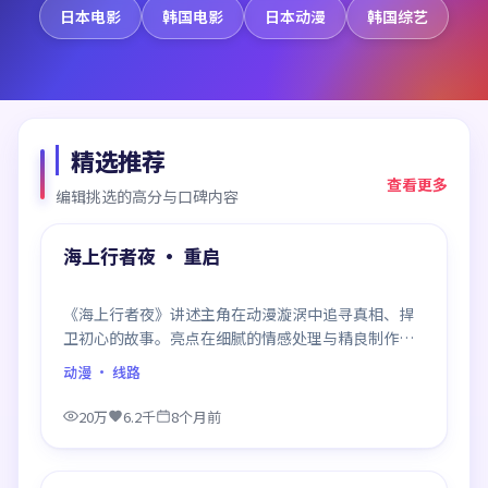
日本电影
韩国电影
日本动漫
韩国综艺
精选推荐
查看更多
编辑挑选的高分与口碑内容
99:35
精选
海上行者夜 · 重启
《海上行者夜》讲述主角在动漫漩涡中追寻真相、捍
卫初心的故事。亮点在细腻的情感处理与精良制作，
感情戏与动作戏比例平衡，节奏舒服。
动漫
· 线路
20万
6.2千
8个月前
99:40