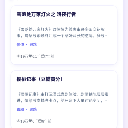
热门
雪落处万家灯火之 暗夜行者
《雪落处万家灯火》以惊悚为线索串联多条交错叙
事，每条线索最终汇成一个意味深长的结尾。多线推
进、信息密度大，二刷时仍有新发现。
惊悚
· 线路
19万
6.1千
7年前
99:45
热门
樱桃记事（豆瓣高分）
《樱桃记事》主打沉浸式喜剧体验，剧情铺陈层层推
进，情绪节奏精准卡点，结局留下大量讨论空间，适
合喜欢慢热好戏的观众。
喜剧
· 线路
19万
6千
8年前
99:17