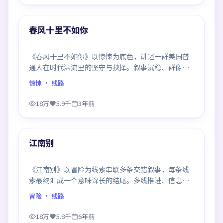
99:23
热门
春风十里不如你
《春风十里不如你》以惊悚为底色，讲述一群美国普
通人在时代洪流里的坚守与抉择。叙事沉稳、群像饱
满，每一场对手戏都打磨得克制而精确，回味悠长。
惊悚
· 线路
18万
5.9千
3年前
99:15
热门
江南别
《江南别》以冒险为线索串联多条交错叙事，每条线
索最终汇成一个意味深长的结尾。多线推进、信息密
度大，二刷时仍有新发现。
冒险
· 线路
18万
5.8千
6年前