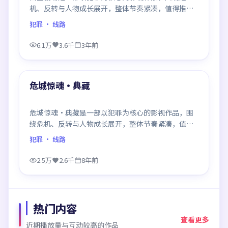
机、反转与人物成长展开，整体节奏紧凑，值得推荐
观看。
犯罪
· 线路
6.1万
3.6千
3年前
99:19
最新
危城惊魂·典藏
危城惊魂·典藏是一部以犯罪为核心的影视作品，围
绕危机、反转与人物成长展开，整体节奏紧凑，值得
推荐观看。
犯罪
· 线路
2.5万
2.6千
8年前
热门内容
查看更多
近期播放量与互动较高的作品
99:20