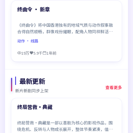
精选
终曲令 · 新章
《终曲令》将中国香港独有的地域气质与动作叙事融
合得自然顺畅，群像戏份耀眼，配角人物同样鲜活，
整部作品质感扎实。
动作
· 线路
19万
5.9千
1年前
最新更新
查看更多
新片新剧同步上架
99:59
最新
终局营救·典藏
终局营救·典藏是一部以喜剧为核心的影视作品，围
绕危机、反转与人物成长展开，整体节奏紧凑，值得