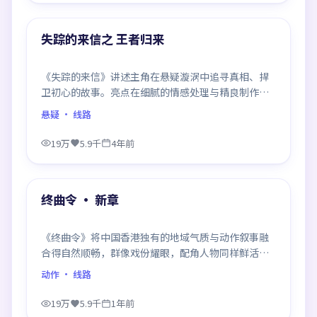
热门
失踪的来信之 王者归来
《失踪的来信》讲述主角在悬疑漩涡中追寻真相、捍
卫初心的故事。亮点在细腻的情感处理与精良制作，
感情戏与动作戏比例平衡，节奏舒服。
悬疑
· 线路
19万
5.9千
4年前
99:58
热门
终曲令 · 新章
《终曲令》将中国香港独有的地域气质与动作叙事融
合得自然顺畅，群像戏份耀眼，配角人物同样鲜活，
整部作品质感扎实。
动作
· 线路
19万
5.9千
1年前