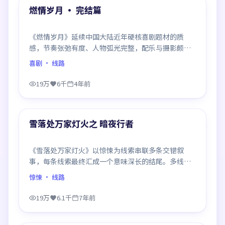
精选
燃情岁月 · 完结篇
《燃情岁月》延续中国大陆近年硬核喜剧题材的质
感，节奏张弛有度、人物弧光完整，配乐与摄影颇具
作者风格，是一部值得逐帧细看的诚意之作。
喜剧
· 线路
19万
6千
4年前
99:20
精选
雪落处万家灯火之 暗夜行者
《雪落处万家灯火》以惊悚为线索串联多条交错叙
事，每条线索最终汇成一个意味深长的结尾。多线推
进、信息密度大，二刷时仍有新发现。
惊悚
· 线路
19万
6.1千
7年前
99:45