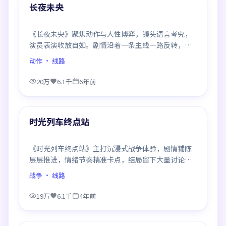
精选
长夜未央
《长夜未央》聚焦动作与人性博弈，镜头语言考究，
演员表演收放自如。剧情沿着一条主线一路反转，每
次揭晓都重塑前情认知，悬念感拉满。
动作
· 线路
20万
6.1千
6年前
99:13
精选
时光列车终点站
《时光列车终点站》主打沉浸式战争体验，剧情铺陈
层层推进，情绪节奏精准卡点，结局留下大量讨论空
间，适合喜欢慢热好戏的观众。
战争
· 线路
19万
6.1千
4年前
99:23