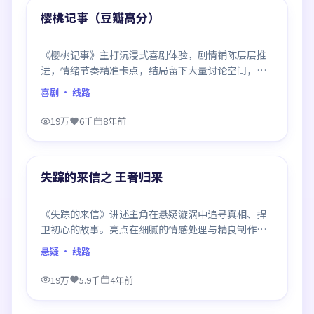
精选
樱桃记事（豆瓣高分）
《樱桃记事》主打沉浸式喜剧体验，剧情铺陈层层推
进，情绪节奏精准卡点，结局留下大量讨论空间，适
合喜欢慢热好戏的观众。
喜剧
· 线路
19万
6千
8年前
99:17
精选
失踪的来信之 王者归来
《失踪的来信》讲述主角在悬疑漩涡中追寻真相、捍
卫初心的故事。亮点在细腻的情感处理与精良制作，
感情戏与动作戏比例平衡，节奏舒服。
悬疑
· 线路
19万
5.9千
4年前
99:58