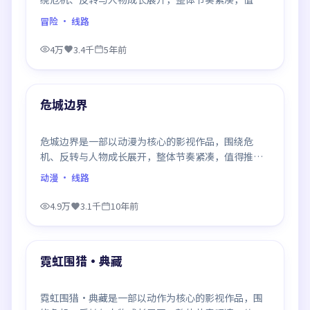
推荐观看。
冒险
· 线路
4万
3.4千
5年前
98:15
最新
危城边界
危城边界是一部以动漫为核心的影视作品，围绕危
机、反转与人物成长展开，整体节奏紧凑，值得推荐
观看。
动漫
· 线路
4.9万
3.1千
10年前
99:06
最新
霓虹围猎·典藏
霓虹围猎·典藏是一部以动作为核心的影视作品，围